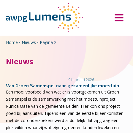
Overslaan en naar de inhoud gaan
Direct naar de hoofdnavigatie
Home
•
Nieuws
•
Pagina 2
Nieuws
9 februari 2026
Van Groen Samenspel naar gezamenlijke moestuin
Een mooi voorbeeld van wat er is voortgekomen uit Groen
Samenspel is de samenwerking met het moestuinproject
Punica Oase van de gemeente Leiden. Hier kon ons project
goed bij aansluiten. Tijdens een van de eerste bijeenkomsten
met de co-onderzoekers werd al duidelijk dat zij graag een
plek wilden waar zij wat eigen groenten konden kweken en