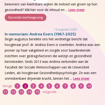
bewoners van kwetsbare wijken de invloed van groen op hun
gezondheid? Klik hier voor de inhoud en ...
Lees meer
Gezonde leefomgeving
14 augustus 2025
In memoriam: Andrea Evers (1967-2025)
Begin augustus bereikte ons het verdrietige bericht dat
hoogleraar prof. dr. Andrea Evers is overleden. Andrea was een
pionier op haar vakgebied en zorgde voor baanbrekende
inzichten over gedragsfactoren die welzijn en gezondheid
beïnvloeden. Sinds 2013 was Andrea verbonden aan de
Faculteit der Sociale Wetenschappen van de Universiteit
Leiden, als hoogleraar Gezondheidspsychologie. Ze was een
onmiskenbare drijvende kracht, binnen het ...
Lees meer
Berichten
Vorige
1
2
3
4
5
6
7
8
9
10
paginering
11
12
13
14
15
Volgende