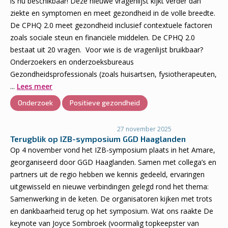
is nu beschikbaar! Deze nieuwe vragenlijst kijkt verder dan
ziekte en symptomen en meet gezondheid in de volle breedte.
De CPHQ 2.0 meet gezondheid inclusief contextuele factoren
zoals sociale steun en financiële middelen. De CPHQ 2.0
bestaat uit 20 vragen. Voor wie is de vragenlijst bruikbaar?
Onderzoekers en onderzoeksbureaus
Gezondheidsprofessionals (zoals huisartsen, fysiotherapeuten,
...
Lees meer
Onderzoek
Positieve gezondheid
27 november 2025
Terugblik op IZB-symposium GGD Haaglanden
Op 4 november vond het IZB-symposium plaats in het Amare,
georganiseerd door GGD Haaglanden. Samen met collega’s en
partners uit de regio hebben we kennis gedeeld, ervaringen
uitgewisseld en nieuwe verbindingen gelegd rond het thema:
Samenwerking in de keten. De organisatoren kijken met trots
en dankbaarheid terug op het symposium. Wat ons raakte De
keynote van Joyce Sombroek (voormalig topkeepster van