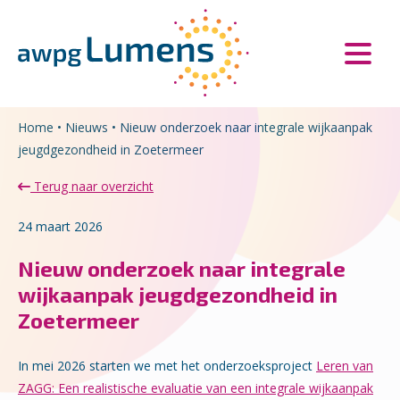
Overslaan en naar de inhoud gaan
Direct naar de hoofdnavigatie
Home
•
Nieuws
•
Nieuw onderzoek naar integrale wijkaanpak
jeugdgezondheid in Zoetermeer
Terug naar overzicht
24 maart 2026
Nieuw onderzoek naar integrale
wijkaanpak jeugdgezondheid in
Zoetermeer
In mei 2026 starten we met het onderzoeksproject
Leren van
ZAGG: Een realistische evaluatie van een integrale wijkaanpak