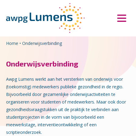
Overslaan en naar de inhoud gaan
Direct naar de hoofdnavigatie
Home
•
Onderwijsverbinding
Onderwijsverbinding
Awpg Lumens werkt aan het versterken van onderwijs voor
(toekomstig) medewerkers publieke gezondheid in de regio.
Bijvoorbeeld door gezamenlijke onderwijsactiviteiten te
organiseren voor studenten of medewerkers. Maar ook door
gezondheidsvraagstukken uit de praktijk te verbinden aan
studentprojecten in de vorm van bijvoorbeeld een
meewerkstage, interventieontwikkeling of een
scriptieonderzoek.