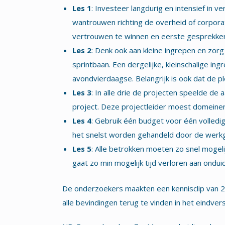
Les 1
: Investeer langdurig en intensief in 
wantrouwen richting de overheid of corpora
vertrouwen te winnen en eerste gesprekken t
Les 2
: Denk ook aan kleine ingrepen en zor
sprintbaan. Een dergelijke, kleinschalige ing
avondvierdaagse. Belangrijk is ook dat de pl
Les 3
: In alle drie de projecten speelde de
project. Deze projectleider moest domeinen
Les 4
: Gebruik één budget voor één volledig
het snelst worden gehandeld door de werkg
Les 5
: Alle betrokken moeten zo snel mogelij
gaat zo min mogelijk tijd verloren aan ondu
De onderzoekers maakten een kennisclip van 2:3
alle bevindingen terug te vinden in het eindvers