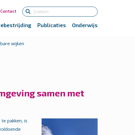
Contact
tebestrijding
Publicaties
Onderwijs
bare wijken
fomgeving samen met
te pakken, is
nvoldoende