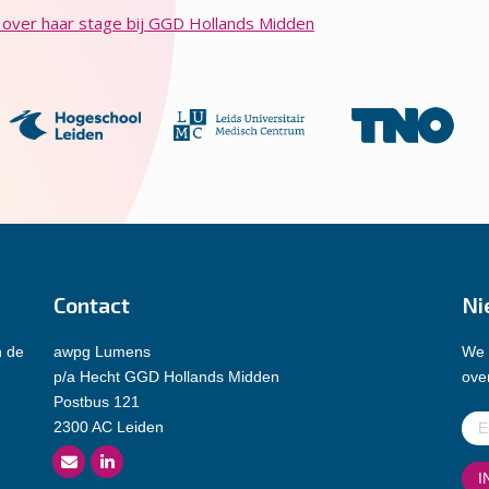
 over haar stage bij GGD Hollands Midden
Contact
Ni
n de
awpg Lumens
We 
p/a Hecht GGD Hollands Midden
over
Postbus 121
E-
2300 AC Leiden
mai