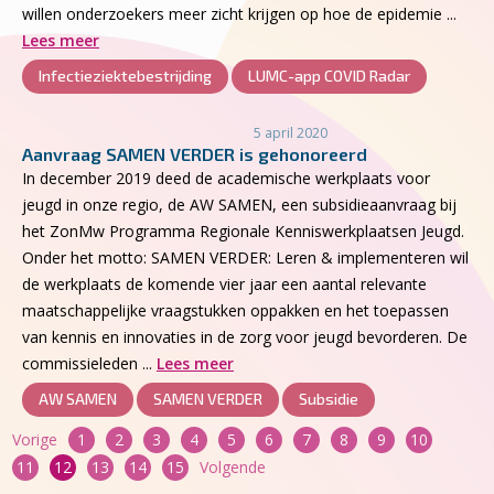
willen onderzoekers meer zicht krijgen op hoe de epidemie ...
Lees meer
Infectieziektebestrijding
LUMC-app COVID Radar
5 april 2020
Aanvraag SAMEN VERDER is gehonoreerd
In december 2019 deed de academische werkplaats voor
jeugd in onze regio, de AW SAMEN, een subsidieaanvraag bij
het ZonMw Programma Regionale Kenniswerkplaatsen Jeugd.
Onder het motto: SAMEN VERDER: Leren & implementeren wil
de werkplaats de komende vier jaar een aantal relevante
maatschappelijke vraagstukken oppakken en het toepassen
van kennis en innovaties in de zorg voor jeugd bevorderen. De
commissieleden ...
Lees meer
AW SAMEN
SAMEN VERDER
Subsidie
Berichten
Vorige
1
2
3
4
5
6
7
8
9
10
paginering
11
12
13
14
15
Volgende