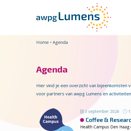
Overslaan en naar de inhoud gaan
Direct naar de hoofdnavigatie
Home
•
Agenda
Agenda
Hier vind je een overzicht van bijeenkomsten 
voor partners van awpg Lumens en activiteit
3 september 2026
13
Coffee & Resear
Health Campus Den Haag or