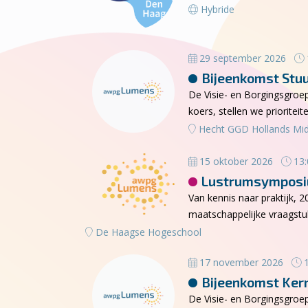
Hybride
29 september 2026
Bijeenkomst Stu
De Visie- en Borgingsgroe
koers, stellen we priorit
Hecht GGD Hollands Mi
15 oktober 2026
13:
Lustrumsympos
Van kennis naar praktijk, 
maatschappelijke vraagst
De Haagse Hogeschool
17 november 2026
1
Bijeenkomst Ker
De Visie- en Borgingsgroe