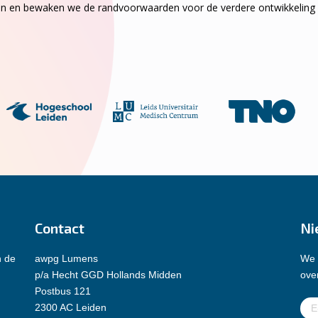
eiten en bewaken we de randvoorwaarden voor de verdere ontwikkeling
Contact
Ni
n de
awpg Lumens
We 
p/a Hecht GGD Hollands Midden
over
Postbus 121
E-
2300 AC Leiden