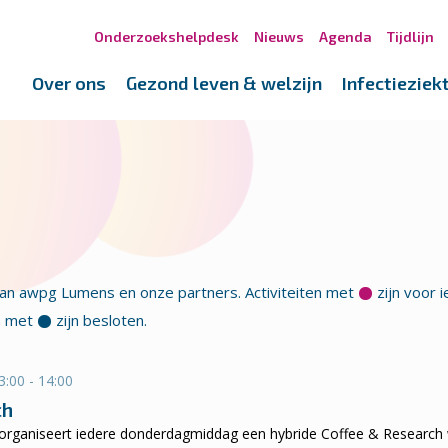
Onderzoekshelpdesk
Nieuws
Agenda
Tijdlijn
Over ons
Gezond leven & welzijn
Infectieziek
van awpg Lumens en onze partners. Activiteiten met
zijn voor i
en met
zijn besloten.
:00 - 14:00
ch
ganiseert iedere donderdagmiddag een hybride Coffee & Research wa