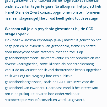
gedragsinterventie ontwikkeld om de hoge scabiës incidentie
onder studenten tegen te gaan. Na afloop van het project heb
ik met Diane de Zwart contact opgenomen om te informeren
naar een stagemogelijkheid, wat heeft geleid tot deze stage.
Waarom wil je als psychologiestudent bij de GGD
stage lopen?
De
Health & Medical Psychology (HMP)
master is gericht op het
begrijpen en beïnvloeden van gezondheid, ziekte en herstel
door biopsychosociale factoren, met een focus op
gezondheidspromotie, ziektepreventie en het ontwikkelen van
diverse vaardigheden, zowel klinisch als onderzoeksmatig.
Vanuit de universiteit heb ik veel theoretische kennis opgedaan
en ik was erg nieuwsgierig hoe een publieke
gezondheidsorganisatie, zoals de GGD, zich inzet voor de
gezondheid van inwoners. Daarnaast vond ik het interessant
om in de praktijk te ervaren hoe onderzoek naar
risicoperceptie van infectieziekten wordt uitgevoerd.