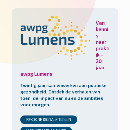
Van
kenni
s
naar
prakti
jk –
20
jaar
awpg Lumens
Twintig jaar samenwerken aan publieke
gezondheid. Ontdek de verhalen van
toen, de impact van nu en de ambities
voor morgen.
BEKIJK DE DIGITALE TIJDLIJN