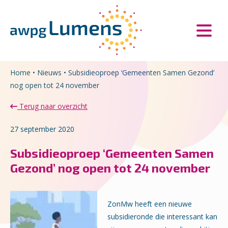
Overslaan en naar de inhoud gaan
Direct naar de hoofdnavigatie
Home
•
Nieuws
•
Subsidieoproep ‘Gemeenten Samen Gezond’
nog open tot 24 november
Terug naar overzicht
27 september 2020
Subsidieoproep ‘Gemeenten Samen
Gezond’ nog open tot 24 november
ZonMw heeft een nieuwe
subsidieronde die interessant kan