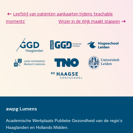
Leefstijl van patiënten aankaarten tijdens ‘teachable
moments’
Wijzer in de Wijk maakt stappen
awpg Lumens
Academische Werkplaats Publieke Gezondheid van de regio’s
Haaglanden en Hollands Midden.