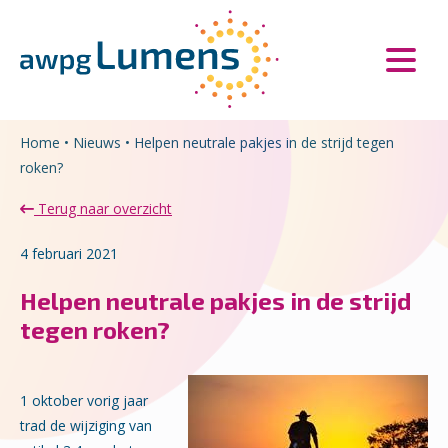
Overslaan en naar de inhoud gaan
Direct naar de hoofdnavigatie
Home
•
Nieuws
•
Helpen neutrale pakjes in de strijd tegen
roken?
Terug naar overzicht
4 februari 2021
Helpen neutrale pakjes in de strijd
tegen roken?
1 oktober vorig jaar
trad de wijziging van