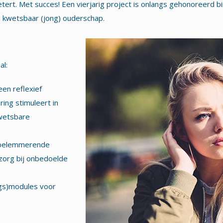
rt. Met succes! Een vierjarig project is onlangs gehonoreerd 
n kwetsbaar (jong) ouderschap.
al:
en reflexief
ing stimuleert in
wetsbare
 belemmerende
 zorg bij onbedoelde
ngs)modules voor