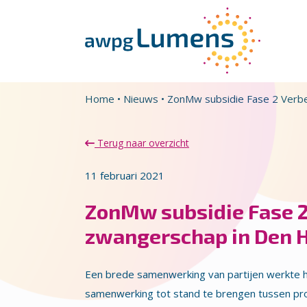
Overslaan en naar de inhoud gaan
Direct naar de hoofdnavigatie
Home
•
Nieuws
•
ZonMw subsidie Fase 2 Verbe
Terug naar overzicht
11 februari 2021
ZonMw subsidie Fase 2
zwangerschap in Den 
Een brede samenwerking van partijen werkte h
samenwerking tot stand te brengen tussen pro