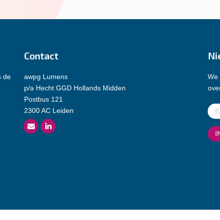
Contact
Ni
n de
awpg Lumens
We 
p/a Hecht GGD Hollands Midden
over
Postbus 121
E-
2300 AC Leiden
mai