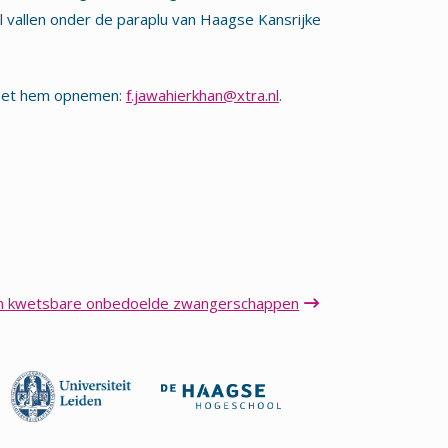
vallen onder de paraplu van Haagse Kansrijke
t met hem opnemen:
f.jawahierkhan@xtra.nl
.
van kwetsbare onbedoelde zwangerschappen