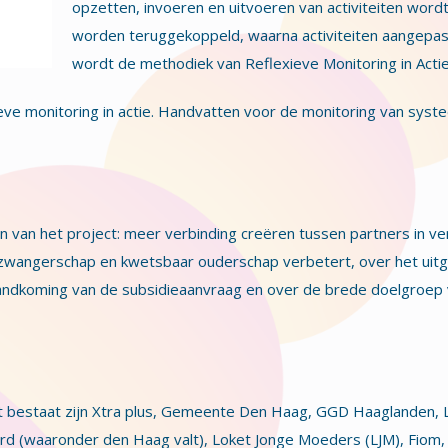
opzetten, invoeren en uitvoeren van activiteiten wor
worden teruggekoppeld, waarna activiteiten aangepas
wordt de methodiek van Reflexieve Monitoring in Actie
xieve monitoring in actie. Handvatten voor de monitoring van sy
n van het project: meer verbinding creëren tussen partners in v
zwangerschap en kwetsbaar ouderschap verbetert, over het uitge
standkoming van de subsidieaanvraag en over de brede doelgroe
t bestaat zijn Xtra plus, Gemeente Den Haag, GGD Haaglanden, 
rd (waaronder den Haag valt), Loket Jonge Moeders (LJM), Fiom, S