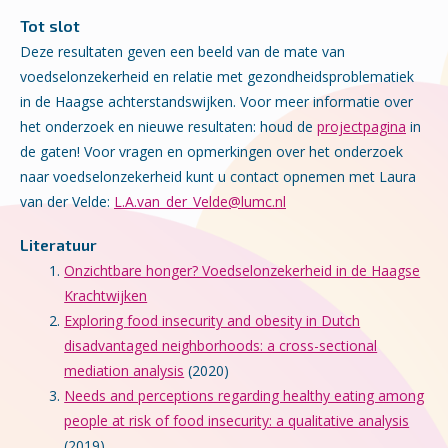
Tot slot
Deze resultaten geven een beeld van de mate van
voedselonzekerheid en relatie met gezondheidsproblematiek
in de Haagse achterstandswijken. Voor meer informatie over
het onderzoek en nieuwe resultaten: houd de
projectpagina
in
de gaten! Voor vragen en opmerkingen over het onderzoek
naar voedselonzekerheid kunt u contact opnemen met Laura
van der Velde:
L.A.van_der_Velde@lumc.nl
Literatuur
Onzichtbare honger? Voedselonzekerheid in de Haagse
Krachtwijken
Exploring food insecurity and obesity in Dutch
disadvantaged neighborhoods: a cross-sectional
mediation analysis
(2020)
Needs and perceptions regarding healthy eating among
people at risk of food insecurity: a qualitative analysis
(2019)