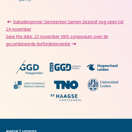
Subsidieoproep ‘Gemeenten Samen Gezond’ nog open tot
24 november
Save the date: 23 november VWS symposium over de
gecombineerde leefstijlinterventie
awpg Lumens