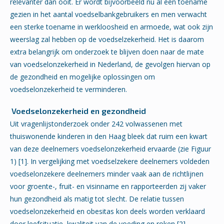
relevanter dan ooit. Er wordt bijvoorbeeld nu al een toename
gezien in het aantal voedselbankgebruikers en men verwacht
een sterke toename in werkloosheid en armoede, wat ook zijn
weerslag zal hebben op de voedselzekerheid. Het is daarom
extra belangrijk om onderzoek te blijven doen naar de mate
van voedselonzekerheid in Nederland, de gevolgen hiervan op
de gezondheid en mogelijke oplossingen om
voedselonzekerheid te verminderen.
Voedselonzekerheid en gezondheid
Uit vragenlijstonderzoek onder 242 volwassenen met
thuiswonende kinderen in den Haag bleek dat ruim een kwart
van deze deelnemers voedselonzekerheid ervaarde (zie Figuur
1) [1]. In vergelijking met voedselzekere deelnemers voldeden
voedselonzekere deelnemers minder vaak aan de richtlijnen
voor groente-, fruit- en visinname en rapporteerden zij vaker
hun gezondheid als matig tot slecht. De relatie tussen
voedselonzekerheid en obesitas kon deels worden verklaard
door leefsituatie, kwaliteit van de voeding en roken [2].