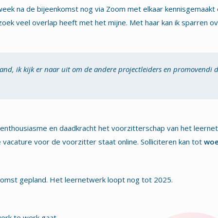
eek na de bijeenkomst nog via Zoom met elkaar kennisgemaakt e
k veel overlap heeft met het mijne. Met haar kan ik sparren ov
land, ik kijk er naar uit om de andere projectleiders en promovendi
ol enthousiasme en daadkracht het voorzitterschap van het lee
acature voor de voorzitter staat online. Solliciteren kan tot
woe
komst gepland. Het leernetwerk loopt nog tot 2025.
erk te werk gaat.