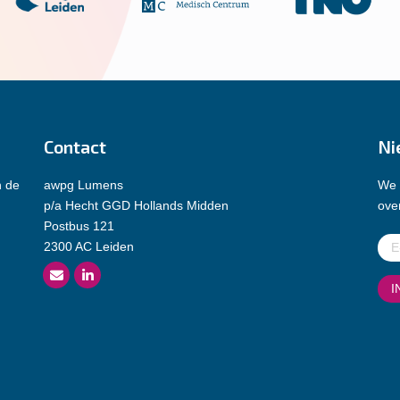
Contact
Ni
n de
awpg Lumens
We 
p/a Hecht GGD Hollands Midden
over
Postbus 121
E-
2300 AC Leiden
mai