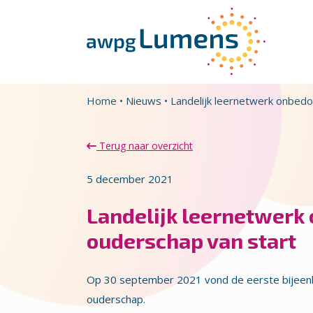
Overslaan en naar de inhoud gaan
Direct naar de hoofdnavigatie
Home
•
Nieuws
•
Landelijk leernetwerk onbed
Terug naar overzicht
5 december 2021
Landelijk leernetwerk
ouderschap van start
Op 30 september 2021 vond de eerste bijeen
ouderschap.