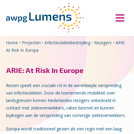
Overslaan en naar de inhoud gaan
Direct naar de hoofdnavigatie
Home
•
Projecten
•
Infectieziektebestrijding
•
Reizigers
•
ARIE:
At Risk In Europe
ARIE: At Risk In Europe
Reizen speelt een cruciale rol in de wereldwijde verspreiding
van infectieziekten. Door de toenemende mobiliteit over
landsgrenzen komen Nederlandse reizigers onbedoeld in
contact met ziekteverwekkers, raken besmet en kunnen
bijdragen aan de verspreiding van sommige ziekteverwekkers.
Europa wordt traditioneel gezien als een regio met een laag