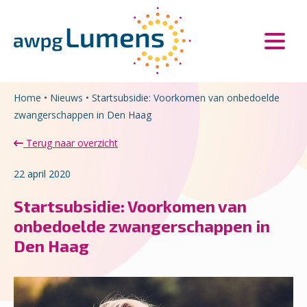
Overslaan en naar de inhoud gaan
Direct naar de hoofdnavigatie
Home
•
Nieuws
•
Startsubsidie: Voorkomen van onbedoelde
zwangerschappen in Den Haag
Terug naar overzicht
22 april 2020
Startsubsidie: Voorkomen van
onbedoelde zwangerschappen in
Den Haag