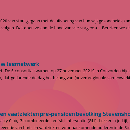
2020 van start gegaan met de uitvoering van hun wijkgezondheidspla
volgen. Dat doen ze aan de hand van vier vragen: ♦ Bereiken we de
Mw leernetwerk
tart. De 6 consortia kwamen op 27 november 20219 in Coevorden bijee
am, dat gedurende de dag het belang van (boven)regionale samenwerki
 en vaatziekten pre-pensioen bevolking Stevensh
ality Club, Gecombineerde Leefstijl Interventie (GLI), Lekker in je Lij
reventie van hart- en vaatziekten voor aankomende ouderen in de St