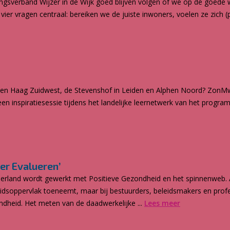
kingsverband Wijzer in de Wijk goed blijven volgen of we op de goede
vier vragen centraal: bereiken we de juiste inwoners, voelen ze zich 
n Den Haag Zuidwest, de Stevenshof in Leiden en Alphen Noord? ZonM
en inspiratiesessie tijdens het landelijke leernetwerk van het progra
zer Evalueren’
erland wordt gewerkt met Positieve Gezondheid en het spinnenweb.
dsoppervlak toeneemt, maar bij bestuurders, beleidsmakers en prof
ondheid. Het meten van de daadwerkelijke ...
Lees meer