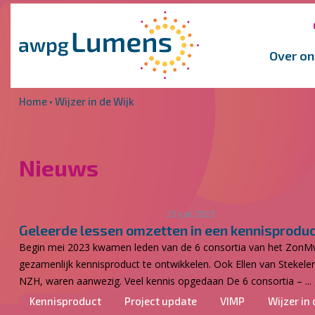
Overslaan en naar de inhoud gaan
Direct naar de hoofdnavigatie
Over on
Home
•
Wijzer in de Wijk
Nieuws
23 juni 2023
Geleerde lessen omzetten in een kennisprodu
Begin mei 2023 kwamen leden van de 6 consortia van het ZonMw 
gezamenlijk kennisproduct te ontwikkelen. Ook Ellen van Stekele
NZH, waren aanwezig. Veel kennis opgedaan De 6 consortia – ...
Kennisproduct
Project update
VIMP
Wijzer in 