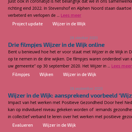
Juist ook in coronatijd is het belangrijk dat we in ons samenwer
richting eind 2022. In Stevenshof en Alphen Noord staan daartoe 
verbeterd en verlopen de ...
Lees meer
Project update
Wijzer in de Wijk
28 oktober 2020
Drie filmpjes Wijzer in de Wijk online
Bent u benieuwd hoe het er voor staat met Wijzer in de Wijk i
op te nemen in de drie wijken. De filmpjes waren onderdeel van e
uw gemeente” op 30 september 2020. Het Wijzer in ...
Lees meer
Filmpjes
Wijken
Wijzer in de Wijk
28 september 2020
Wijzer in de Wijk: aansprekend voorbeeld ‘Wij
Impact van het werken met Positieve Gezondheid Door heel Ned
kan op individueel niveau gekeken worden of iemands gezondhei
in collectief verband te leren over het werken met positieve gez
Evalueren
Wijzer in de Wijk