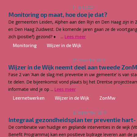
11 juni 2020
Monitoring op maat, hoe doe je dat?
De gemeenten Leiden, Alphen aan den Rijn en Den Haag zijn in 
en Den Haag Zuidwest. De komende jaren gaan ze de voortgang 
zich (positief) gezond? ♦ ...
Lees meer
Monitoring
Wijzer in de Wijk
27 november 2019
Wijzer in de Wijk neemt deel aan tweede Zon
Fase 2 van ‘Aan de slag met preventie in uw gemeente’ is van s
te delen. De bijeenkomst vond plaats bij het Drentse projectte
informatie vind je op ...
Lees meer
Leernetwerken
Wijzer in de Wijk
ZonMw
12 september 2019
Integraal gezondheidsplan ter preventie hart-
De combinatie van huidige en geplande interventies in de wijk (Vit
Benefit Programma) kan een positieve bijdrage leveren aan de p