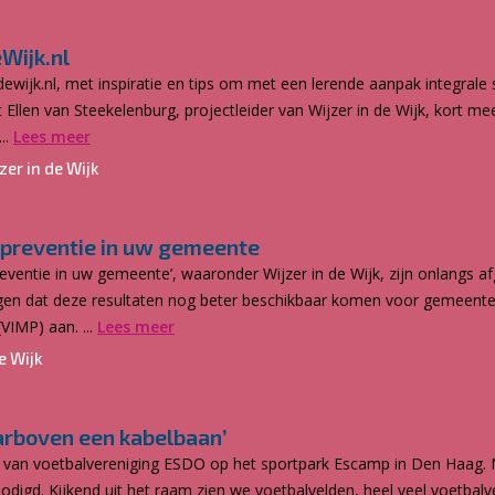
Wijk.nl
wijk.nl, met inspiratie en tips om met een lerende aanpak integrale
t Ellen van Steekelenburg, projectleider van Wijzer in de Wijk, kort m
..
Lees meer
zer in de Wijk
 preventie in uw gemeente
ventie in uw gemeente’, waaronder Wijzer in de Wijk, zijn onlangs 
 zorgen dat deze resultaten nog beter beschikbaar komen voor geme
VIMP) aan. ...
Lees meer
e Wijk
aarboven een kabelbaan’
ine van voetbalvereniging ESDO op het sportpark Escamp in Den Haag.
odigd. Kijkend uit het raam zien we voetbalvelden, heel veel voetbalve