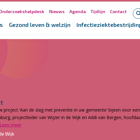
Onderzoekshelpdesk
Nieuws
Agenda
Tijdlijn
Contact
s
Gezond leven & welzijn
Infectieziektebestrijdin
ct
project ‘Aan de slag met preventie in uw gemeente’ bijeen voor een
nburg, projectleider van Wijzer in de Wijk en Addi van Bergen, hoof
Lees meer
de Wijk