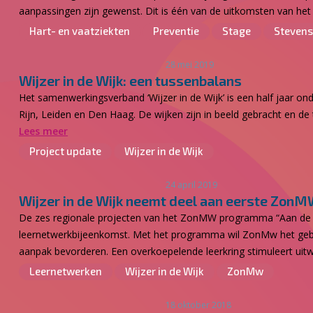
aanpassingen zijn gewenst. Dit is één van de uitkomsten van het
Hart- en vaatziekten
Preventie
Stage
Stevens
28 mei 2019
Wijzer in de Wijk: een tussenbalans
Het samenwerkingsverband ‘Wijzer in de Wijk’ is een half jaar ond
Rijn, Leiden en Den Haag. De wijken zijn in beeld gebracht en de 
Lees meer
Project update
Wijzer in de Wijk
24 april 2019
Wijzer in de Wijk neemt deel aan eerste ZonM
De zes regionale projecten van het ZonMW programma “Aan de s
leernetwerkbijeenkomst. Met het programma wil ZonMw het gebrui
aanpak bevorderen. Een overkoepelende leerkring stimuleert uitwis
Leernetwerken
Wijzer in de Wijk
ZonMw
18 oktober 2018