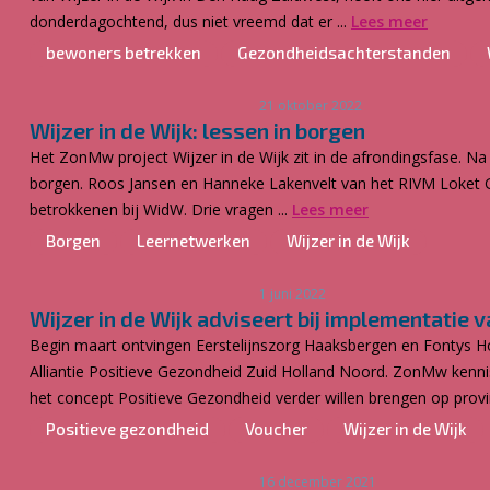
donderdagochtend, dus niet vreemd dat er ...
Lees meer
bewoners betrekken
Gezondheidsachterstanden
21 oktober 2022
Wijzer in de Wijk: lessen in borgen
Het ZonMw project Wijzer in de Wijk zit in de afrondingsfase. Na
borgen. Roos Jansen en Hanneke Lakenvelt van het RIVM Loket 
betrokkenen bij WidW. Drie vragen ...
Lees meer
Borgen
Leernetwerken
Wijzer in de Wijk
1 juni 2022
Wijzer in de Wijk adviseert bij implementatie
Begin maart ontvingen Eerstelijnszorg Haaksbergen en Fontys H
Alliantie Positieve Gezondheid Zuid Holland Noord. ZonMw kenn
het concept Positieve Gezondheid verder willen brengen op provin
Positieve gezondheid
Voucher
Wijzer in de Wijk
16 december 2021