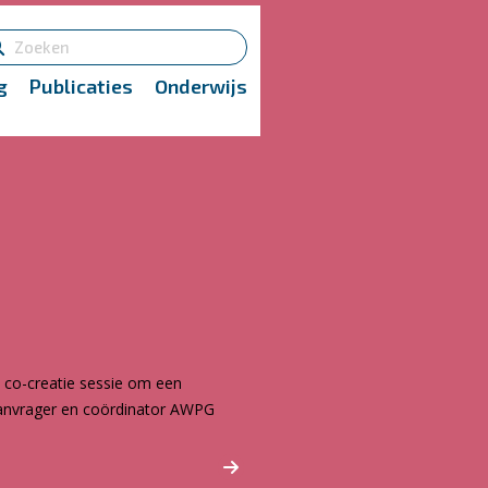
g
Publicaties
Onderwijs
 co-creatie sessie om een
daanvrager en coördinator AWPG