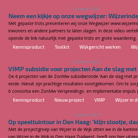
26 januari 2023
Neem een kijkje op onze wegwijzer: Wijzerinde
Met gepaste trots presenteren wij onze Wegwijzer www.wijzerinde
inwoners en andere partners te laten slagen. In deze video vertel
opende de link natuurlijk met gepaste trots en grote waardering. .
Kennisproduct
Toolkit
Wijkgericht werken
Wij
26 januari 2023
VIMP subsidie voor projecten Aan de slag met
De 6 projecten van de ZonMw subsidieronde ‘Aan de slag met pre
einde. Hieruit zijn prachtige resultaten voortgekomen. Om te
6 consortia een ZonMw Verspreidings- en implementatie-impuls (
Kennisproduct
Nieuw project
VIMP
Wijzer in d
16 januari 2023
Op speeltuintour in Den Haag: ‘klijn slootje, d
Met de projectgroep van Wijzer in de Wijk zitten we in de kant
van Wijzer in de Wijk in Den Haag Zuidwest, heeft ons hier uitgen