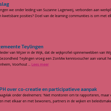
slag
ingen we onder leiding van Suzanne Lagerweij, verbonden aan werk
 kwetsbare posities? Doel van de learning communities is om met elk
n gemeente Teylingen
tleider van Wijzer in de Wijk, dat de wijkprofiel-spinnenwebben van W
 Gezondheid Teylingen vroeg een ZonMw kennisvoucher aan vanuit h
nheim, Voorhout ...
Lees meer
H over co-creatie en participatieve aanpak
aagvlak onder deelnemers: ‘Niet monitoren om te rapporteren, maar om
en met elkaar en met bewoners, partners in de wijken en beleidsmak