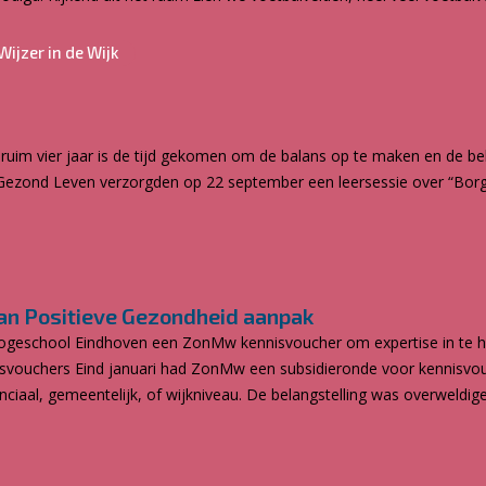
Wijzer in de Wijk
 ruim vier jaar is de tijd gekomen om de balans op te maken en de bel
Gezond Leven verzorgden op 22 september een leersessie over “Bor
 van Positieve Gezondheid aanpak
ogeschool Eindhoven een ZonMw kennisvoucher om expertise in te hu
isvouchers Eind januari had ZonMw een subsidieronde voor kennisvou
ciaal, gemeentelijk, of wijkniveau. De belangstelling was overweldigen