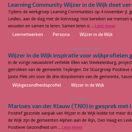
Learning Community Wijzer in de Wijk doet ver
Tijdens de werkgroep Learning Communities op 4 november jl. g
Leiden, aan de slag met de leervraag: Hoe bereiken we mensen in
wisselen en samen te leren. Samen leren is ...
Lees meer
Leernetwerken
Persona
Wijzer in de Wijk
2 september 2021
Wijzer in de Wijk inspiratie voor wijkprofiele
In de vorige nieuwsbrief vertelde Ellen van Steekelenburg, projec
getrokken van de gemeente Teylingen. De Stuurgroep Positieve
Juiste Plek om voor de drie dorpskernen van de gemeente, Sasse
Wijkgezondheidsprofiel
Wijzer in de Wijk
7 mei 2021
Marloes van der Klauw (TNO) in gesprek met iP
Positief gezonde aanpak van Wijzer in de Wijk leidde tot meer dr
de Wijk zijn de gemeenten Alphen aan de Rijn, Den Haag en Leid
Positieve Gezondheid om ...
Lees meer