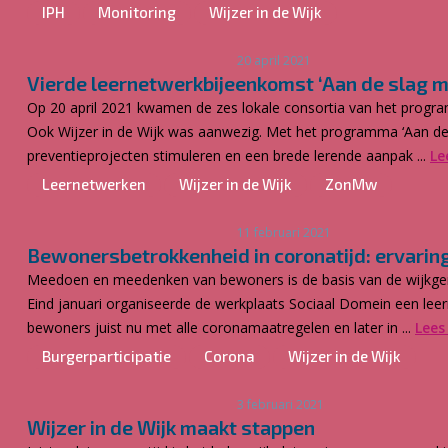
IPH
Monitoring
Wijzer in de Wijk
20 april 2021
Vierde leernetwerkbijeenkomst ‘Aan de slag m
Op 20 april 2021 kwamen de zes lokale consortia van het progra
Ook Wijzer in de Wijk was aanwezig. Met het programma ‘Aan de 
preventieprojecten stimuleren en een brede lerende aanpak ...
Le
Leernetwerken
Wijzer in de Wijk
ZonMw
11 februari 2021
Bewonersbetrokkenheid in coronatijd: ervaring
Meedoen en meedenken van bewoners is de basis van de wijkgeric
Eind januari organiseerde de werkplaats Sociaal Domein een lee
bewoners juist nu met alle coronamaatregelen en later in ...
Lees
Burgerparticipatie
Corona
Wijzer in de Wijk
3 februari 2021
Wijzer in de Wijk maakt stappen