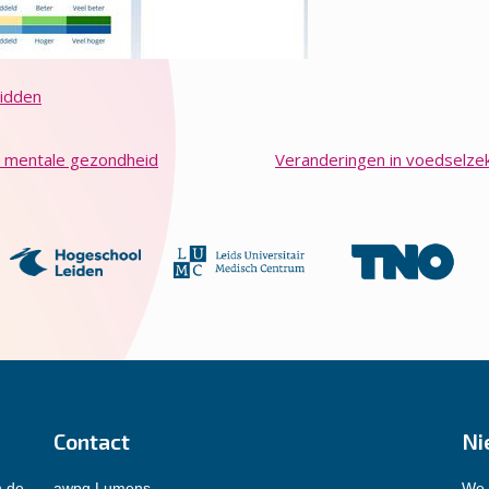
Midden
: mentale gezondheid
Veranderingen in voedselze
Contact
Ni
n de
awpg Lumens
We 