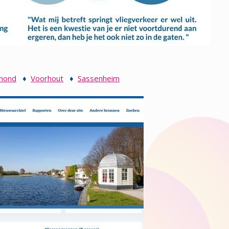
mond
♦
Voorhout
♦
Sassenheim