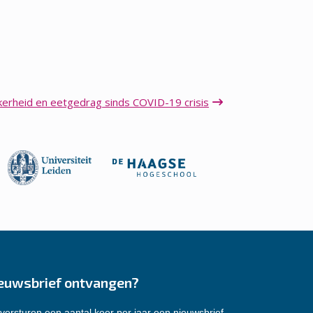
kerheid en eetgedrag sinds COVID-19 crisis
euwsbrief ontvangen?
versturen een aantal keer per jaar een nieuwsbrief