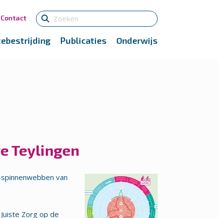
Contact
tebestrijding
Publicaties
Onderwijs
te Teylingen
el-spinnenwebben van
Juiste Zorg op de