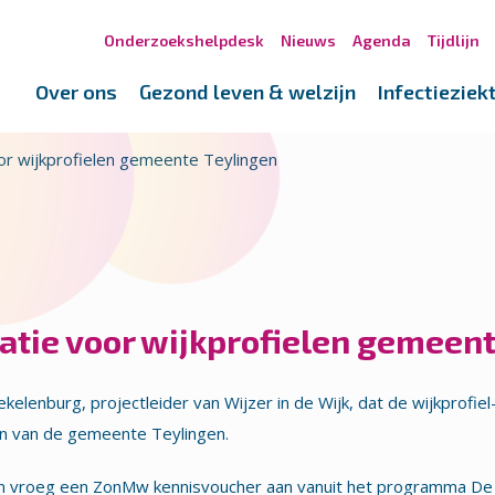
Onderzoekshelpdesk
Nieuws
Agenda
Tijdlijn
Over ons
Gezond leven & welzijn
Infectieziek
voor wijkprofielen gemeente Teylingen
iratie voor wijkprofielen gemeen
ekelenburg, projectleider van Wijzer in de Wijk, dat de wijkprofi
en van de gemeente Teylingen.
n vroeg een ZonMw kennisvoucher aan vanuit het programma De 