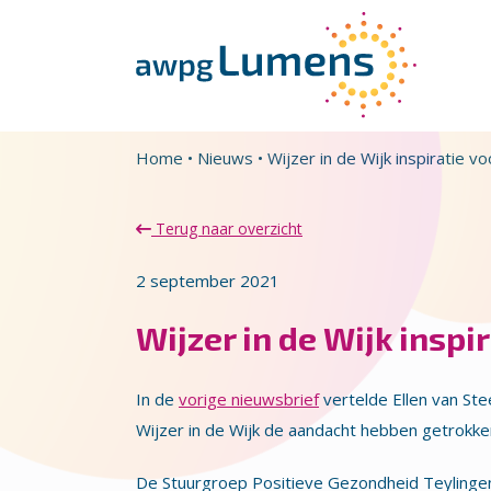
Overslaan en naar de inhoud gaan
Direct naar de hoofdnavigatie
Home
•
Nieuws
•
Wijzer in de Wijk inspiratie 
Terug naar overzicht
2 september 2021
Wijzer in de Wijk insp
In de
vorige nieuwsbrief
vertelde Ellen van Ste
Wijzer in de Wijk de aandacht hebben getrokk
De Stuurgroep Positieve Gezondheid Teylinge