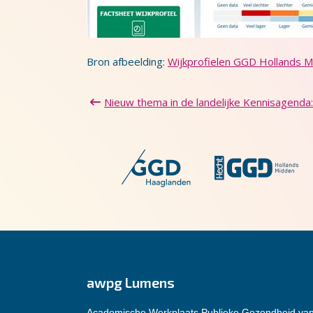
Bron afbeelding:
Wijkprofielen GGD Hollands 
Nieuw thema in de landelijke Kennisagenda
awpg Lumens
Academische Werkplaats Publieke Gezondheid va