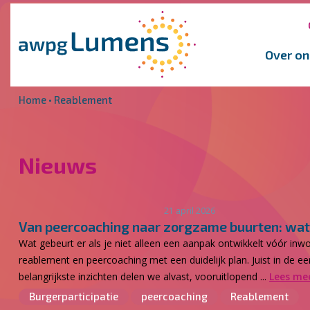
Overslaan en naar de inhoud gaan
Direct naar de hoofdnavigatie
Over on
Home
•
Reablement
Nieuws
21 april 2026
Van peercoaching naar zorgzame buurten: wat
Wat gebeurt er als je niet alleen een aanpak ontwikkelt vóór 
reablement en peercoaching met een duidelijk plan. Juist in de 
belangrijkste inzichten delen we alvast, vooruitlopend ...
Lees me
Burgerparticipatie
peercoaching
Reablement