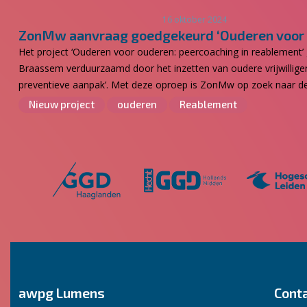
16 oktober 2024
ZonMw aanvraag goedgekeurd ‘Ouderen voor o
Het project ‘Ouderen voor ouderen: peercoaching in reablement’ 
Braassem verduurzaamd door het inzetten van oudere vrijwillig
preventieve aanpak’. Met deze oproep is ZonMw op zoek naar de
Nieuw project
ouderen
Reablement
awpg Lumens
Cont