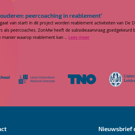
uderen: peercoaching in reablement’
gaat van start! In dit project worden reablement activiteiten van De
ers als peercoaches. ZonMw heeft de subsidieaanvraag goedgekeurd 
 manier waarop reablement kan ...
Lees meer
act
Nieuwsbrief 