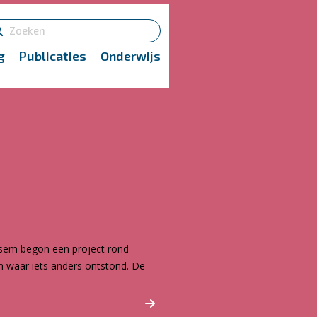
g
Publicaties
Onderwijs
ssem begon een project rond
n waar iets anders ontstond. De