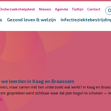
Onderzoekshelpdesk
Nieuws
Agenda
Tijdlijn
Contact
s
Gezond leven & welzijn
Infectieziektebestrijdin
 we leerden in Kaag en Braassem
inwoners, maar samen mét hen onderzoekt wat werkt? In Kaag en Braa
eerste gesprekken werd zichtbaar waar dat plan begon te schuiven — e
er