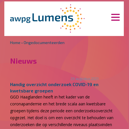
Overslaan en naar de inhoud gaan
Direct naar de hoofdnavigatie
Home
•
Ongedocumenteerden
Nieuws
29 augustus 2021
Handig overzicht onderzoek COVID-19 en
kwetsbare groepen
GGD Haaglanden heeft in het kader van de
coronapandemie en het brede scala aan kwetsbare
groepen tijdens deze periode een onderzoeksoverzicht
opgezet. Het doel is om een overzicht te behouden van
onderzoeken die op verschillende niveaus plaatsvinden