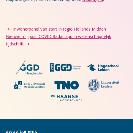
Inwonerpanel van start in regio Hollands Midden
Nieuwe mijlpaal: COVID Radar-app in wetenschappelijk
tijdschrift
awpg Lumens