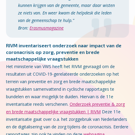
kunnen krijgen van de gemeente, maar daar wisten
ze niets van. En weer kwam de helpdesk die leden
van de gemeenschap te hulp.”
Bron:
Erasmusmagazine
RIVM inventariseert onderzoek naar impact van de
coronacrisis op zorg, preventie en brede
maatschappelijke vraagstukken
Het ministerie van VWS heeft het RIVM gevraagd om de
resultaten uit COVID-19-gerelateerde onderzoeken op het
terrein van preventie en zorg en brede maatschappelijke
vraagstukken samenvattend in cyclische rapportages te
bundelen en waar mogelijk te duiden. Hiervan is de 11e
inventarisatie reeds verschenen.
Onderzoek preventie & zorg
en brede maatschappelijke vraagstukken | RIVM
Deze 11e
inventarisatie gaat over o.a. het zorggebruik van Nederlanders
en de digitalisering van de zorg tijdens de coronacrisis. Eerdere
rapportages zijn ook te vinden op deze
webpagina
.