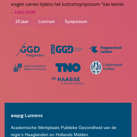
vragen samen tijdens het lustrumsymposium “Van kennis
...
Lees meer
20 jaar
Lustrum
Symposium
awpg Lumens
Academische Werkplaats Publieke Gezondheid van de
regio’s Haaglanden en Hollands Midden.