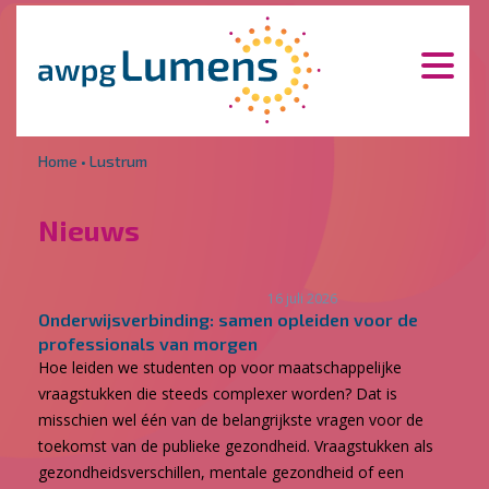
Overslaan en naar de inhoud gaan
Direct naar de hoofdnavigatie
Home
•
Lustrum
Nieuws
16 juli 2026
Onderwijsverbinding: samen opleiden voor de
professionals van morgen
Hoe leiden we studenten op voor maatschappelijke
vraagstukken die steeds complexer worden? Dat is
misschien wel één van de belangrijkste vragen voor de
toekomst van de publieke gezondheid. Vraagstukken als
gezondheidsverschillen, mentale gezondheid of een