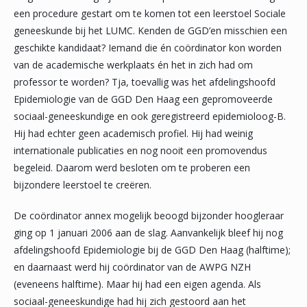
een procedure gestart om te komen tot een leerstoel Sociale
geneeskunde bij het LUMC. Kenden de GGD’en misschien een
geschikte kandidaat? Iemand die én coördinator kon worden
van de academische werkplaats én het in zich had om
professor te worden? Tja, toevallig was het afdelingshoofd
Epidemiologie van de GGD Den Haag een gepromoveerde
sociaal-geneeskundige en ook geregistreerd epidemioloog-B.
Hij had echter geen academisch profiel. Hij had weinig
internationale publicaties en nog nooit een promovendus
begeleid. Daarom werd besloten om te proberen een
bijzondere leerstoel te creëren.
De coördinator annex mogelijk beoogd bijzonder hoogleraar
ging op 1 januari 2006 aan de slag. Aanvankelijk bleef hij nog
afdelingshoofd Epidemiologie bij de GGD Den Haag (halftime);
en daarnaast werd hij coördinator van de AWPG NZH
(eveneens halftime). Maar hij had een eigen agenda. Als
sociaal-geneeskundige had hij zich gestoord aan het