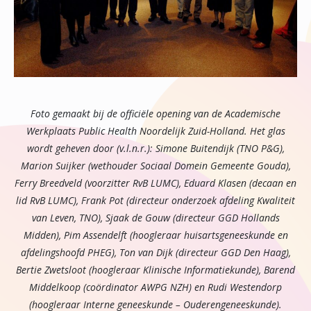
Foto gemaakt bij de officiële opening van de Academische
Werkplaats Public Health Noordelijk Zuid-Holland. Het glas
wordt geheven door (v.l.n.r.): Simone Buitendijk (TNO P&G),
Marion Suijker (wethouder Sociaal Domein Gemeente Gouda),
Ferry Breedveld (voorzitter RvB LUMC), Eduard Klasen (decaan en
lid RvB LUMC), Frank Pot (directeur onderzoek afdeling Kwaliteit
van Leven, TNO), Sjaak de Gouw (directeur GGD Hollands
Midden), Pim Assendelft (hoogleraar huisartsgeneeskunde en
afdelingshoofd PHEG), Ton van Dijk (directeur GGD Den Haag),
Bertie Zwetsloot (hoogleraar Klinische Informatiekunde), Barend
Middelkoop (coördinator AWPG NZH) en Rudi Westendorp
(hoogleraar Interne geneeskunde – Ouderengeneeskunde).