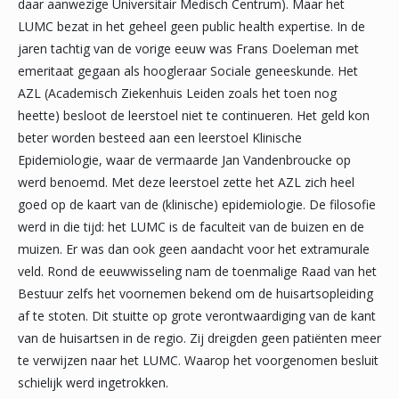
daar aanwezige Universitair Medisch Centrum). Maar het
LUMC bezat in het geheel geen public health expertise. In de
jaren tachtig van de vorige eeuw was Frans Doeleman met
emeritaat gegaan als hoogleraar Sociale geneeskunde. Het
AZL (Academisch Ziekenhuis Leiden zoals het toen nog
heette) besloot de leerstoel niet te continueren. Het geld kon
beter worden besteed aan een leerstoel Klinische
Epidemiologie, waar de vermaarde Jan Vandenbroucke op
werd benoemd. Met deze leerstoel zette het AZL zich heel
goed op de kaart van de (klinische) epidemiologie. De filosofie
werd in die tijd: het LUMC is de faculteit van de buizen en de
muizen. Er was dan ook geen aandacht voor het extramurale
veld. Rond de eeuwwisseling nam de toenmalige Raad van het
Bestuur zelfs het voornemen bekend om de huisartsopleiding
af te stoten. Dit stuitte op grote verontwaardiging van de kant
van de huisartsen in de regio. Zij dreigden geen patiënten meer
te verwijzen naar het LUMC. Waarop het voorgenomen besluit
schielijk werd ingetrokken.