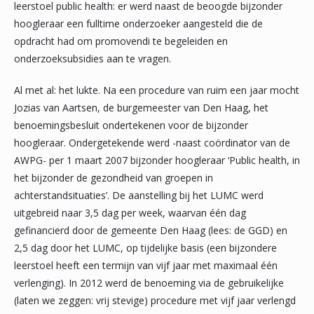
leerstoel public health: er werd naast de beoogde bijzonder
hoogleraar een fulltime onderzoeker aangesteld die de
opdracht had om promovendi te begeleiden en
onderzoeksubsidies aan te vragen.
Al met al: het lukte. Na een procedure van ruim een jaar mocht
Jozias van Aartsen, de burgemeester van Den Haag, het
benoemingsbesluit ondertekenen voor de bijzonder
hoogleraar. Ondergetekende werd -naast coördinator van de
AWPG- per 1 maart 2007 bijzonder hoogleraar ‘Public health, in
het bijzonder de gezondheid van groepen in
achterstandsituaties’. De aanstelling bij het LUMC werd
uitgebreid naar 3,5 dag per week, waarvan één dag
gefinancierd door de gemeente Den Haag (lees: de GGD) en
2,5 dag door het LUMC, op tijdelijke basis (een bijzondere
leerstoel heeft een termijn van vijf jaar met maximaal één
verlenging). In 2012 werd de benoeming via de gebruikelijke
(laten we zeggen: vrij stevige) procedure met vijf jaar verlengd