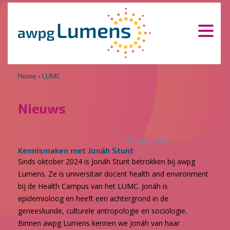
Overslaan en naar de inhoud gaan
Direct naar de hoofdnavigatie
Home
•
LUMC
Nieuws
27 januari 2025
Kennismaken met Jonáh Stunt
Sinds oktober 2024 is Jonáh Stunt betrokken bij awpg
Lumens. Ze is universitair docent health and environment
bij de Health Campus van het LUMC. Jonáh is
epidemioloog en heeft een achtergrond in de
geneeskunde, culturele antropologie en sociologie.
Binnen awpg Lumens kennen we Jonáh van haar