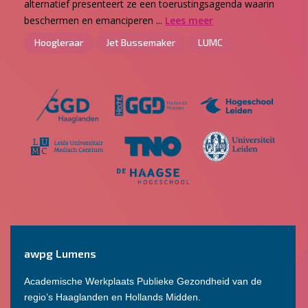
alternatief presenteert ze een toerustingsagenda waarin
beschermen en emanciperen ...
Lees meer
Hoogleraar
Jet Bussemaker
LUMC
awpg Lumens
Academische Werkplaats Publieke Gezondheid van de
regio’s Haaglanden en Hollands Midden.