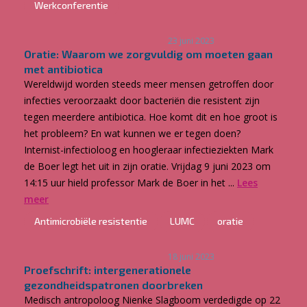
Werkconferentie
23 juni 2023
Oratie: Waarom we zorgvuldig om moeten gaan
met antibiotica
Wereldwijd worden steeds meer mensen getroffen door
infecties veroorzaakt door bacteriën die resistent zijn
tegen meerdere antibiotica. Hoe komt dit en hoe groot is
het probleem? En wat kunnen we er tegen doen?
Internist-infectioloog en hoogleraar infectieziekten Mark
de Boer legt het uit in zijn oratie. Vrijdag 9 juni 2023 om
14:15 uur hield professor Mark de Boer in het ...
Lees
meer
Antimicrobiële resistentie
LUMC
oratie
18 juni 2023
Proefschrift: intergenerationele
gezondheidspatronen doorbreken
Medisch antropoloog Nienke Slagboom verdedigde op 22