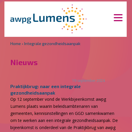
Overslaan en naar de inhoud gaan
Direct naar de hoofdnavigatie
Home
•
Integrale gezondheidsaanpak
Nieuws
19 september 2024
Praktijkbrug: naar een integrale
gezondheidsaanpak
Op 12 september vond de Werkbijeenkomst awpg
Lumens plaats waarin beleidsambtenaren van
gemeenten, kennisinstellingen en GGD samenkwamen
om te werken aan een integrale gezondheidsaanpak. De
bijeenkomst is onderdeel van de Praktijkbrug van awpg