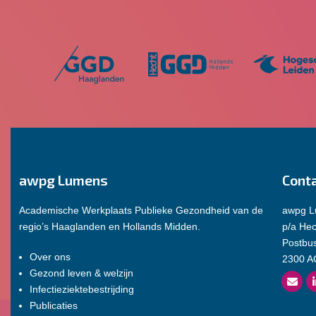
awpg Lumens
Cont
Academische Werkplaats Publieke Gezondheid van de
awpg 
regio’s Haaglanden en Hollands Midden.
p/a He
Postbu
Over ons
2300 A
Gezond leven & welzijn
Infectieziektebestrijding
Publicaties