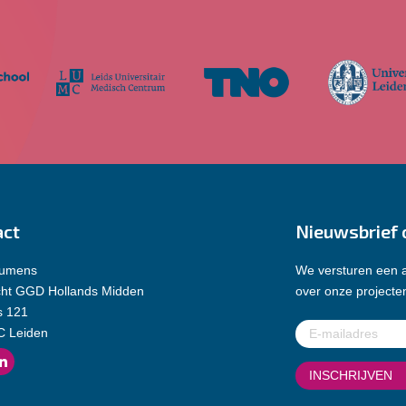
act
Nieuwsbrief 
Lumens
We versturen een a
cht GGD Hollands Midden
over onze projecten
s 121
E-
C Leiden
mailadres
(Vereist)