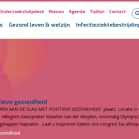
Onderzoekshelpdesk
Nieuws
Agenda
Tijdlijn
Contact
s
Gezond leven & welzijn
Infectieziektebestrijdin
tieve gezondheid
SAMEN AAN DE SLAG MET POSITIEVE GEZONDHEID’ plaats. Locatie is
te Hillegom Gastspreker Maarten van der Weijden, voormalig Olym
volgstappen Napraten Laat u inspireren tijdens ons congres! Na afloop
ezondheid