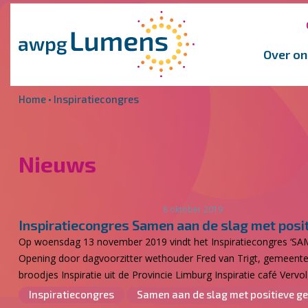
Overslaan en naar de inhoud gaan
Direct naar de hoofdnavigatie
Over on
Home
•
Inspiratiecongres
Nieuws
8 oktober 2019
Inspiratiecongres Samen aan de slag met posi
Op woensdag 13 november 2019 vindt het Inspiratiecongres ‘
Opening door dagvoorzitter wethouder Fred van Trigt, gemeen
broodjes Inspiratie uit de Provincie Limburg Inspiratie café Ver
Inspiratiecongres
Samen aan de slag met positieve g