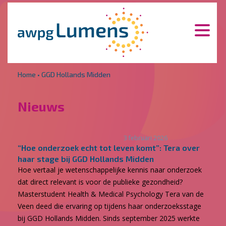
Overslaan en naar de inhoud gaan
Direct naar de hoofdnavigatie
Home
•
GGD Hollands Midden
Nieuws
3 februari 2026
“Hoe onderzoek echt tot leven komt”: Tera over
haar stage bij GGD Hollands Midden
Hoe vertaal je wetenschappelijke kennis naar onderzoek
dat direct relevant is voor de publieke gezondheid?
Masterstudent Health & Medical Psychology Tera van de
Veen deed die ervaring op tijdens haar onderzoeksstage
bij GGD Hollands Midden. Sinds september 2025 werkte