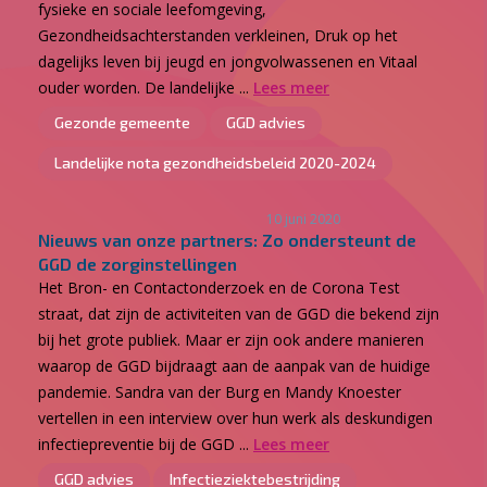
fysieke en sociale leefomgeving,
Gezondheidsachterstanden verkleinen, Druk op het
dagelijks leven bij jeugd en jongvolwassenen en Vitaal
ouder worden. De landelijke ...
Lees meer
Gezonde gemeente
GGD advies
Landelijke nota gezondheidsbeleid 2020-2024
10 juni 2020
Nieuws van onze partners: Zo ondersteunt de
GGD de zorginstellingen
Het Bron- en Contactonderzoek en de Corona Test
straat, dat zijn de activiteiten van de GGD die bekend zijn
bij het grote publiek. Maar er zijn ook andere manieren
waarop de GGD bijdraagt aan de aanpak van de huidige
pandemie. Sandra van der Burg en Mandy Knoester
vertellen in een interview over hun werk als deskundigen
infectiepreventie bij de GGD ...
Lees meer
GGD advies
Infectieziektebestrijding