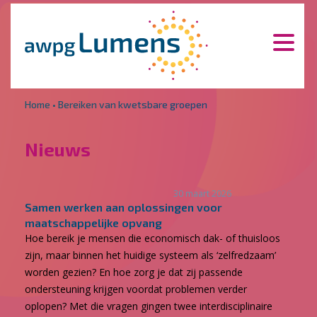
Overslaan en naar de inhoud gaan
Direct naar de hoofdnavigatie
Home
•
Bereiken van kwetsbare groepen
Nieuws
30 maart 2026
Samen werken aan oplossingen voor
maatschappelijke opvang
Hoe bereik je mensen die economisch dak- of thuisloos
zijn, maar binnen het huidige systeem als ‘zelfredzaam’
worden gezien? En hoe zorg je dat zij passende
ondersteuning krijgen voordat problemen verder
oplopen? Met die vragen gingen twee interdisciplinaire