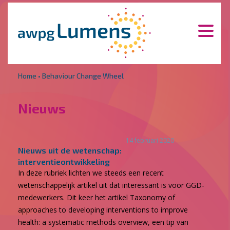
Overslaan en naar de inhoud gaan
Direct naar de hoofdnavigatie
Home
•
Behaviour Change Wheel
Nieuws
14 februari 2020
Nieuws uit de wetenschap:
interventieontwikkeling
In deze rubriek lichten we steeds een recent
wetenschappelijk artikel uit dat interessant is voor GGD-
medewerkers. Dit keer het artikel Taxonomy of
approaches to developing interventions to improve
health: a systematic methods overview, een tip van