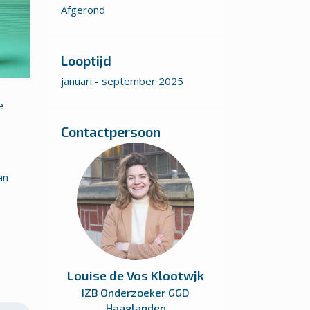
Afgerond
Looptijd
januari - september 2025
e
Contactpersoon
an
Louise de Vos Klootwjk
IZB Onderzoeker GGD
Haaglanden