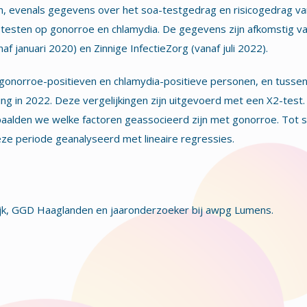
 evenals gegevens over het soa-testgedrag en risicogedrag van
n testen op gonorroe en chlamydia. De gegevens zijn afkomstig v
januari 2020) en Zinnige InfectieZorg (vanaf juli 2022).
gonorroe-positieven en chlamydia-positieve personen, en tusse
ng in 2022. Deze vergelijkingen zijn uitgevoerd met een X2-test.
epaalden we welke factoren geassocieerd zijn met gonorroe. Tot s
deze periode geanalyseerd met lineaire regressies.
k, GGD Haaglanden en jaaronderzoeker bij awpg Lumens.