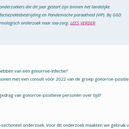
­onderzoe­kers die dit jaar gestart zijn binnen het landelijke
tie­ziek­te­bestrijding en Pande­mische paraat­heid (VIP). Bij GGD
­miologisch onderzoek naar soa-zorg.
LEES VERDER
hebben van een gonorroe-infectie?
rsonen met een consult vóór 2022 van de groep gonorroe-positi
ogedrag van gonorroe-positieve personen over tijd?
s-sectioneel onderzoek. Voor dit onderzoek maakten we gebruik 