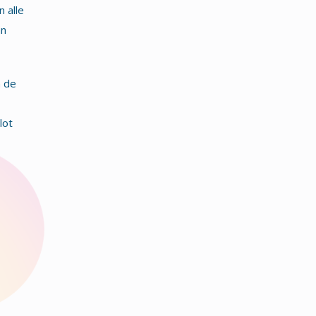
 alle
an
n de
lot