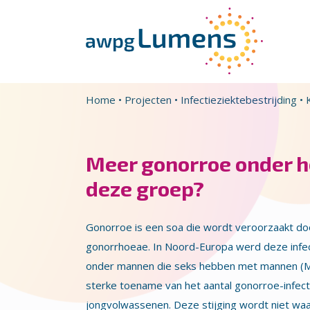
Overslaan en naar de inhoud gaan
Direct naar de hoofdnavigatie
Home
•
Projecten
•
Infectieziektebestrijding
•
Meer gonorroe onder h
deze groep?
Gonorroe is een soa die wordt veroorzaakt doo
gonorrhoeae. In Noord-Europa werd deze infec
onder mannen die seks hebben met mannen (MS
sterke toename van het aantal gonorroe-infec
jongvolwassenen. Deze stijging wordt niet w