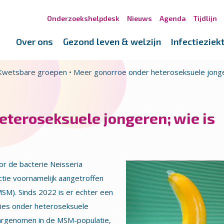
Onderzoekshelpdesk
Nieuws
Agenda
Tijdlijn
Over ons
Gezond leven & welzijn
Infectieziek
Kwetsbare groepen
•
Meer gonorroe onder heteroseksuele jonge
eteroseksuele jongeren; wie is
r de bacterie Neisseria
tie voornamelijk aangetroffen
M). Sinds 2022 is er echter een
ties onder heteroseksuele
aargenomen in de MSM-populatie,