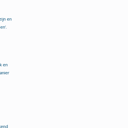
ijn en
en’.
k en
anier
kend