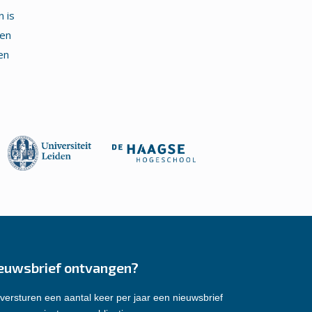
 is
ken
en
euwsbrief ontvangen?
versturen een aantal keer per jaar een nieuwsbrief