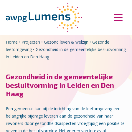
Overslaan en naar de inhoud gaan
Direct naar de hoofdnavigatie
Home
•
Projecten
•
Gezond leven & welzijn
•
Gezonde
leefomgeving
•
Gezondheid in de gemeentelijke besluitvorming
in Leiden en Den Haag
Gezondheid in de gemeentelijke
besluitvorming in Leiden en Den
Haag
Een gemeente kan bij de inrichting van de leefomgeving een
belangrijke bijdrage leveren aan de gezondheid van haar
inwoners door gezondheidsaspecten vroegtijdig een positie te
geven in de besluitvorming. Het voeren van integraal