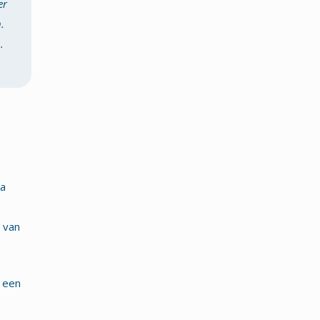
er
.
.
da
 van
e een