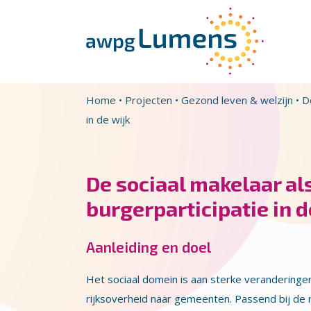
Overslaan en naar de inhoud gaan
Direct naar de hoofdnavigatie
Home
•
Projecten
•
Gezond leven & welzijn
•
D
in de wijk
De sociaal makelaar al
burgerparticipatie in d
Aanleiding en doel
Het sociaal domein is aan sterke verandering
rijksoverheid naar gemeenten. Passend bij d