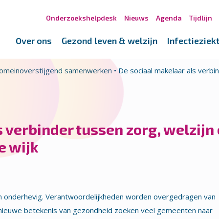
Onderzoekshelpdesk
Nieuws
Agenda
Tijdlijn
Over ons
Gezond leven & welzijn
Infectieziek
omeinoverstijgend samenwerken
•
De sociaal makelaar als verbin
s verbinder tussen zorg, welzijn
e wijk
en onderhevig. Verantwoordelijkheden worden overgedragen van
e nieuwe betekenis van gezondheid zoeken veel gemeenten naar