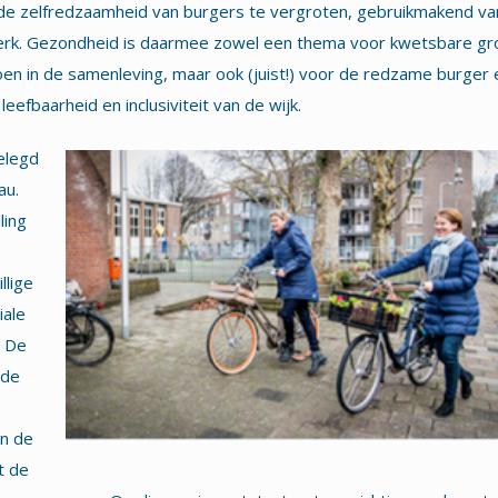
de zelfredzaamheid van burgers te vergroten, gebruikmakend va
werk. Gezondheid is daarmee zowel een thema voor kwetsbare g
en in de samenleving, maar ook (juist!) voor de redzame burger 
eefbaarheid en inclusiviteit van de wijk.
elegd
au.
ling
llige
iale
. De
 de
in de
t de