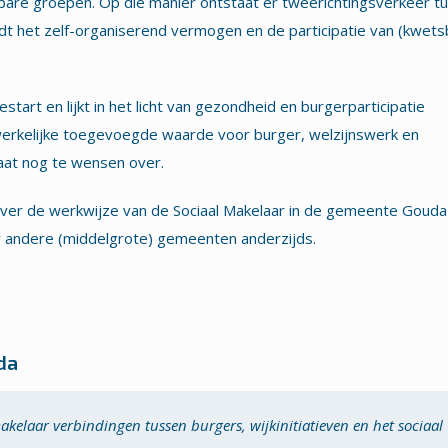
are groepen. Op die manier ontstaat er tweerichtingsverkeer t
t het zelf-organiserend vermogen en de participatie van (kwets
tart en lijkt in het licht van gezondheid en burgerparticipatie
werkelijke toegevoegde waarde voor burger, welzijnswerk en
aat nog te wensen over.
g over de werkwijze van de Sociaal Makelaar in de gemeente Gouda
ar andere (middelgrote) gemeenten anderzijds.
da
akelaar verbindingen tussen burgers, wijkinitiatieven en het sociaal