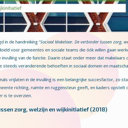
d in de handreiking “
Sociaal Makelaar. De verbinder tussen zorg, we
edoeld voor gemeentes en sociale teams die óók willen gaan werk
 invulling van de functie. Daarin staat onder meer dat makelaars
de steeds veranderende behoeften in sociaal domein en maatscha
ls vrijlaten in de invulling is een belangrijke succesfactor, zo sta
emeente richting, ruimte en ruggensteun geeft, en kaders opstelt
r is te overzien.
ssen zorg, welzijn en wijkinitiatief (2018)