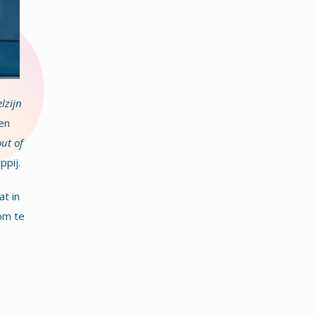
lzijn
en
out of
ppij.
at in
 om te