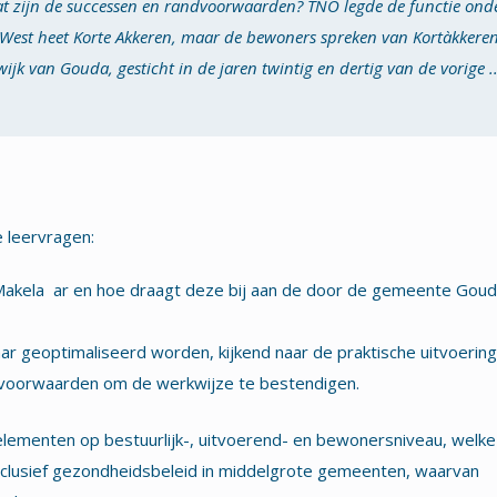
t zijn de successen en randvoorwaarden? TNO legde de functie ond
-West heet Korte Akkeren, maar de bewoners spreken van Kortàkkeren
ijk van Gouda, gesticht in de jaren twintig en dertig van de vorige ..
e leervragen:
 Makela ar en hoe draagt deze bij aan de door de gemeente Gou
ar geoptimaliseerd worden, kijkend naar de praktische uitvoering
dvoorwaarden om de werkwijze te bestendigen.
 elementen op bestuurlijk-, uitvoerend- en bewonersniveau, welk
 inclusief gezondheidsbeleid in middelgrote gemeenten, waarvan