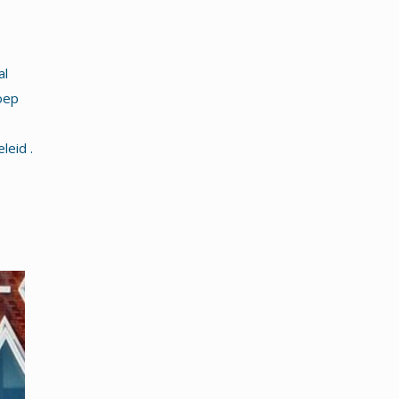
al
oep
leid .