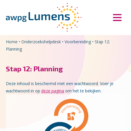
Overslaan en naar de inhoud gaan
Direct naar de hoofdnavigatie
Home
•
Onderzoekshelpdesk
•
Voorbereiding
•
Stap 12:
Planning
Stap 12: Planning
Deze inhoud is beschermd met een wachtwoord. Voer je
wachtwoord in op
deze pagina
om het te bekijken.