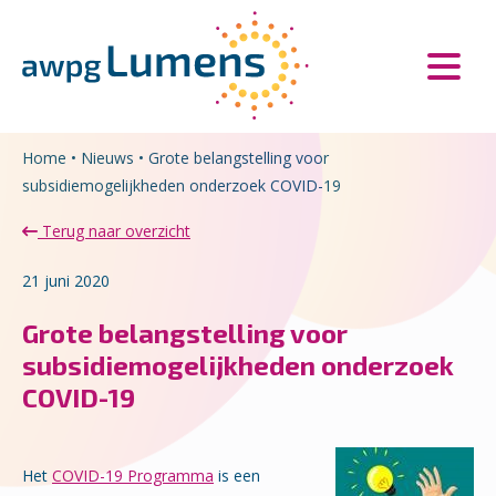
Overslaan en naar de inhoud gaan
Direct naar de hoofdnavigatie
Home
•
Nieuws
•
Grote belangstelling voor
subsidiemogelijkheden onderzoek COVID-19
Terug naar overzicht
21 juni 2020
Grote belangstelling voor
subsidiemogelijkheden onderzoek
COVID-19
Het
COVID-19 Programma
is een