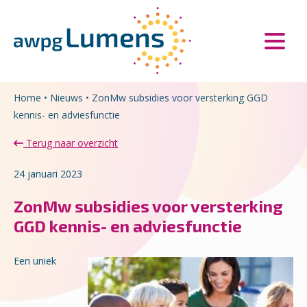
Overslaan en naar de inhoud gaan
Direct naar de hoofdnavigatie
Home
•
Nieuws
•
ZonMw subsidies voor versterking GGD
kennis- en adviesfunctie
Terug naar overzicht
24 januari 2023
ZonMw subsidies voor versterking
GGD kennis- en adviesfunctie
E
en uniek