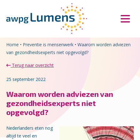
Overslaan en naar de inhoud gaan
Direct naar de hoofdnavigatie
Home
•
Preventie is mensenwerk
•
Waarom worden adviezen
van gezondheidsexperts niet opgevolgd?
Terug naar overzicht
25 september 2022
Waarom worden adviezen van
gezondheidsexperts niet
opgevolgd?
Nederlanders eten nog
altijd te veel en