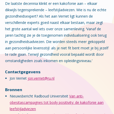
De laatste decennia klinkt er een kakofonie aan – elkaar
dikwijls tegensprekende – leefstijladviezen. Wie is nu de echte
gezondheidsexpert? Als het aan Verriet ligt kunnen de
verschillende experts goed naast elkaar bestaan, maar zegt
het grote aantal wel iets over onze samenleving. ‘Vanaf de
jaren tachtig zie je de toegenomen individualisering ook terug
in gezondheidsadviezen. Die worden steeds meer gekoppeld
aan persoonlijke levensstijl: als je niet fit bent moet je bij jezelf
te rade gaan. Terwijl gezondheid vooral bepaald wordt door
omstandigheden zoals inkomen en opleidingsniveau.’
Contactgegevens
Jon Verriet
jon.verriet@ru.nl
Bronnen
Nieuwsbericht Radboud Universiteit
Van anti-
obesitascampagnes tot body positivity: de kakofonie aan
leefstijladviezen