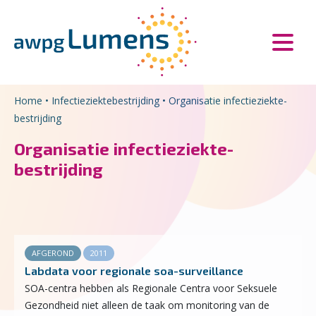
Overslaan en naar de inhoud gaan
Direct naar de hoofdnavigatie
Home
•
Infectieziektebestrijding
•
Organisatie infectieziekte­
bestrijding
Organisatie infectieziekte­
bestrijding
AFGEROND
2011
Labdata voor regionale soa-surveillance
SOA-centra hebben als Regionale Centra voor Seksuele
Gezondheid niet alleen de taak om monitoring van de