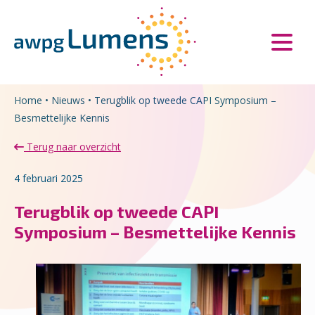
Overslaan en naar de inhoud gaan
Direct naar de hoofdnavigatie
Home
•
Nieuws
•
Terugblik op tweede CAPI Symposium –
Besmettelijke Kennis
Terug naar overzicht
4 februari 2025
Terugblik op tweede CAPI
Symposium – Besmettelijke Kennis