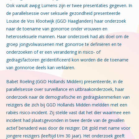
Ook vanuit awpg Lumens zijn er twee presentaties gegeven. In
de parallelsessie over seksuele gezondheid presenteerde
Louise de Vos Klootwijk (GGD Haaglanden) haar onderzoek
naar de toename van gonorroe onder vrouwen en
heteroseksuele mannen. Haar onderzoek had als doel om de
groep jongvolwassenen met gonorroe te definiëren en te
onderzoeken of er een verandering in risico- of
gedragsfactoren geïdentificeerd kon worden die de toename
van gonnoroe deels kan verklaren.
Babet Roeling (GGD Hollands Midden) presenteerde, in de
parallelsessie over surveillance en uitbraakonderzoek, haar
onderzoek naar de demografische en gedragskenmerken van
reizigers die zich bij GGD Hollands Midden meldden met een
rabiës risico-incident. Zij stelde vast dat het dier waarmee een
incident had plaatsgevonden in twee derde van de gevallen
actief benaderd was door de reiziger. Dit gold met name voor
jongere reizigers (leeftijd t/m 30 jaar). Het onderzoek geeft