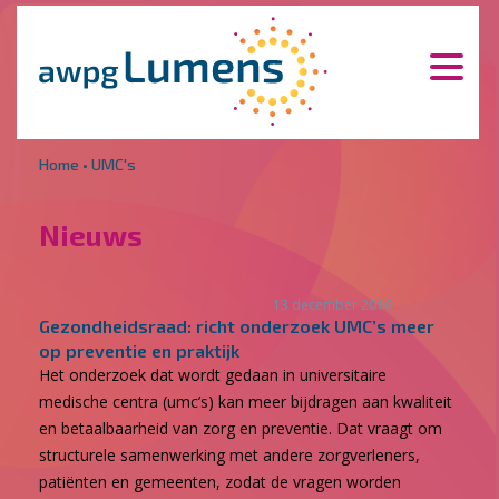
Overslaan en naar de inhoud gaan
Direct naar de hoofdnavigatie
Home
•
UMC's
Nieuws
13 december 2016
Gezondheidsraad: richt onderzoek UMC’s meer
op preventie en praktijk
Het onderzoek dat wordt gedaan in universitaire
medische centra (umc’s) kan meer bijdragen aan kwaliteit
en betaalbaarheid van zorg en preventie. Dat vraagt om
structurele samenwerking met andere zorgverleners,
patiënten en gemeenten, zodat de vragen worden