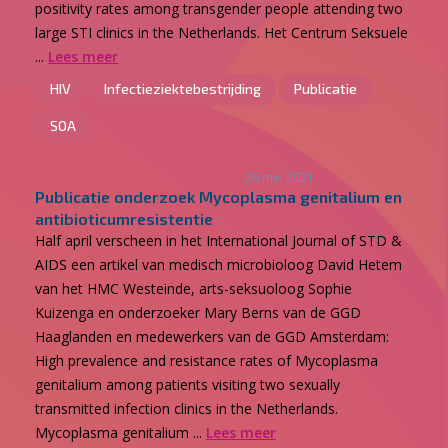
positivity rates among transgender people attending two
large STI clinics in the Netherlands. Het Centrum Seksuele
...
Lees meer
HIV
Infectieziektebestrijding
Publicatie
SOA
26 mei 2021
Publicatie onderzoek Mycoplasma genitalium en
antibioticumresistentie
Half april verscheen in het International Journal of STD &
AIDS een artikel van medisch microbioloog David Hetem
van het HMC Westeinde, arts-seksuoloog Sophie
Kuizenga en onderzoeker Mary Berns van de GGD
Haaglanden en medewerkers van de GGD Amsterdam:
High prevalence and resistance rates of Mycoplasma
genitalium among patients visiting two sexually
transmitted infection clinics in the Netherlands.
Mycoplasma genitalium ...
Lees meer