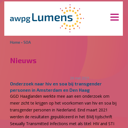
Overslaan en naar de inhoud gaan
Direct naar de hoofdnavigatie
Home
•
SOA
Nieuws
26 mei 2021
Onderzoek naar hiv en soa bij transgender
personen in Amsterdam en Den Haag
GGD Haaglanden werkte mee aan een onderzoek om
meer zicht te krijgen op het voorkomen van hiv en soa bij
transgender personen in Nederland. Eind maart 2021
werden de resultaten gepubliceerd in het BMJ tijdschrift
Sexually Transmitted Infections met als titel: HIV and STI