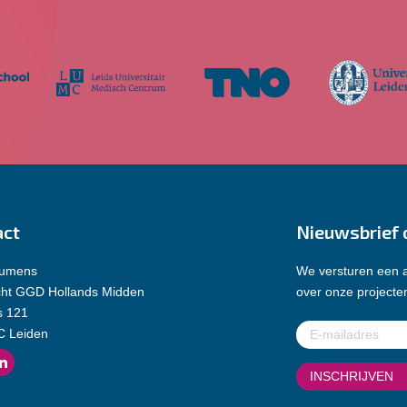
act
Nieuwsbrief 
Lumens
We versturen een a
cht GGD Hollands Midden
over onze projecten
s 121
E-
C Leiden
mailadres
(Vereist)