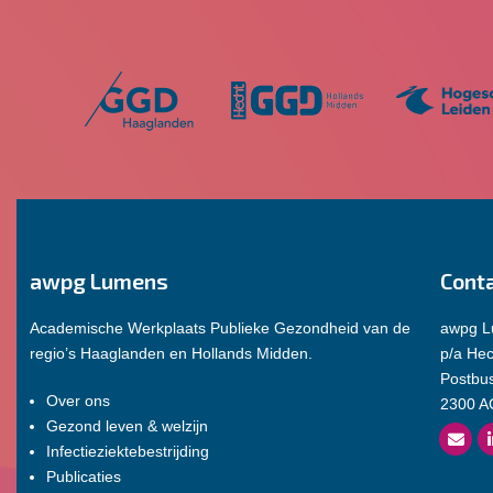
awpg Lumens
Cont
Academische Werkplaats Publieke Gezondheid van de
awpg 
regio’s Haaglanden en Hollands Midden.
p/a He
Postbu
Over ons
2300 A
Gezond leven & welzijn
Infectieziektebestrijding
Publicaties