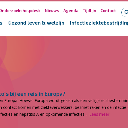
Onderzoekshelpdesk
Nieuws
Agenda
Tijdlijn
Contact
s
Gezond leven & welzijn
Infectieziektebestrijdin
’s bij een reis in Europa?
 Europa. Hoewel Europa wordt gezien als een veilige reisbestemming, 
 in contact komen met ziekteverwekkers, besmet raken en de infectie 
nfecties en hepatitis A en opkomende infecties ...
Lees meer