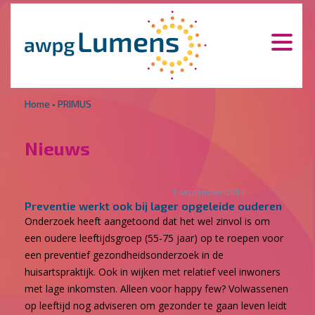
Overslaan en naar de inhoud gaan
Direct naar de hoofdnavigatie
Home
•
PRIMUS
Nieuws
1 september 2017
Preventie werkt ook bij lager opgeleide ouderen
Onderzoek heeft aangetoond dat het wel zinvol is om
een oudere leeftijdsgroep (55-75 jaar) op te roepen voor
een preventief gezondheidsonderzoek in de
huisartspraktijk. Ook in wijken met relatief veel inwoners
met lage inkomsten. Alleen voor happy few? Volwassenen
op leeftijd nog adviseren om gezonder te gaan leven leidt