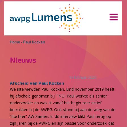
Overslaan en naar de inhoud gaan
Direct naar de hoofdnavigatie
Home
•
Paul Kocken
Nieuws
14 februari 2020
Afscheid van Paul Kocken
We interviewden Paul Kocken. Eind november 2019 heeft
hij afscheid genomen bij TNO. Paul werkte als senior
onderzoeker en was al vanaf het begin zeer actief
betrokken bij de AWPG. Ook stond hij aan de wieg van de
“dochter” AW Samen. In dit interview blikt Paul terug op
zijn jaren bij de AWPG en zijn passie voor onderzoek ‘dat