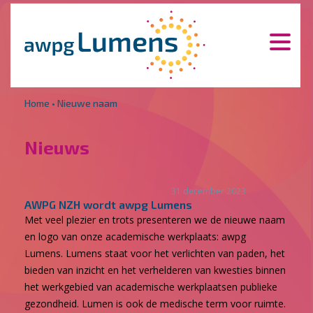
Overslaan en naar de inhoud gaan
Direct naar de hoofdnavigatie
Home
•
Nieuwe naam
Nieuws
31 december 2023
AWPG NZH wordt awpg Lumens
Met veel plezier en trots presenteren we de nieuwe naam
en logo van onze academische werkplaats: awpg
Lumens. Lumens staat voor het verlichten van paden, het
bieden van inzicht en het verhelderen van kwesties binnen
het werkgebied van academische werkplaatsen publieke
gezondheid. Lumen is ook de medische term voor ruimte.