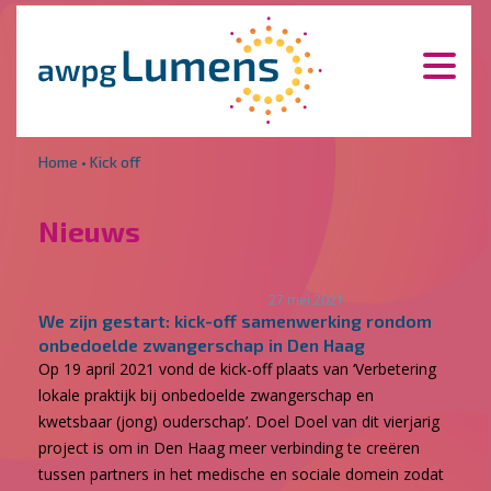
Overslaan en naar de inhoud gaan
Direct naar de hoofdnavigatie
Home
•
Kick off
Nieuws
27 mei 2021
We zijn gestart: kick-off samenwerking rondom
onbedoelde zwangerschap in Den Haag
Op 19 april 2021 vond de kick-off plaats van ‘Verbetering
lokale praktijk bij onbedoelde zwangerschap en
kwetsbaar (jong) ouderschap’. Doel Doel van dit vierjarig
project is om in Den Haag meer verbinding te creëren
tussen partners in het medische en sociale domein zodat