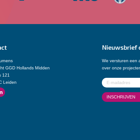
act
Nieuwsbrief 
Lumens
We versturen een a
cht GGD Hollands Midden
over onze projecten
s 121
E-
C Leiden
mailadres
(Vereist)