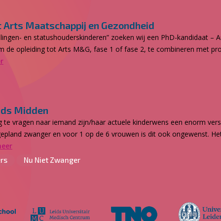
ot Arts Maatschappij en Gezondheid
telingen- en statushouderskinderen” zoeken wij een PhD-kandidaat – Art
 de opleiding tot Arts M&G, fase 1 of fase 2, te combineren met pr
r
ands Midden
 te vragen naar iemand zijn/haar actuele kinderwens een enorm ver
ngepland zwanger en voor 1 op de 6 vrouwen is dit ook ongewenst. H
meer
rs
Nu Niet Zwanger