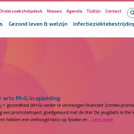
Onderzoekshelpdesk
Nieuws
Agenda
Tijdlijn
Contact
s
Gezond leven & welzijn
Infectieziektebestrijdin
arts M+G in opleiding
j + gezondheid (M+G) verder te verstevigen financiert ZonMw promot
een promotietraject goedgekeurd met de titel ‘De jeugdarts in the le
en hebben een verhoogd risico op fysieke en ...
Lees meer