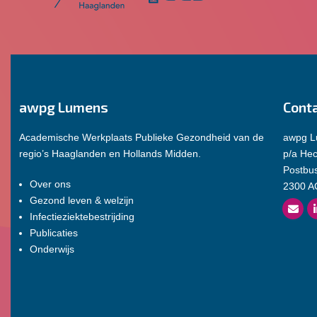
awpg Lumens
Cont
Academische Werkplaats Publieke Gezondheid van de
awpg 
regio’s Haaglanden en Hollands Midden.
p/a He
Postbu
Over ons
2300 A
Gezond leven & welzijn
Infectieziektebestrijding
Publicaties
Onderwijs