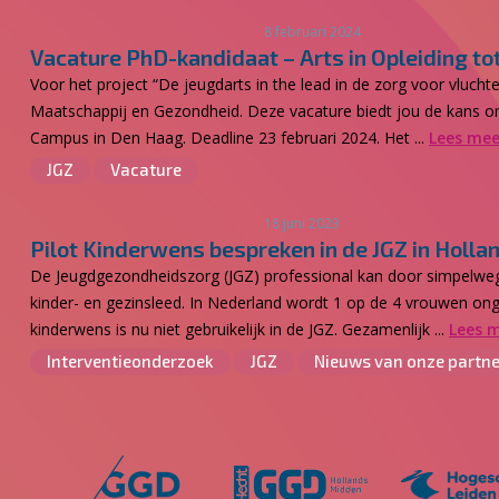
8 februari 2024
Vacature PhD-kandidaat – Arts in Opleiding t
Voor het project “De jeugdarts in the lead in de zorg voor vluch
Maatschappij en Gezondheid. Deze vacature biedt jou de kans om
Campus in Den Haag. Deadline 23 februari 2024. Het ...
Lees mee
JGZ
Vacature
18 juni 2023
Pilot Kinderwens bespreken in de JGZ in Holl
De Jeugdgezondheidszorg (JGZ) professional kan door simpelweg
kinder- en gezinsleed. In Nederland wordt 1 op de 4 vrouwen o
kinderwens is nu niet gebruikelijk in de JGZ. Gezamenlijk ...
Lees 
Interventieonderzoek
JGZ
Nieuws van onze partne