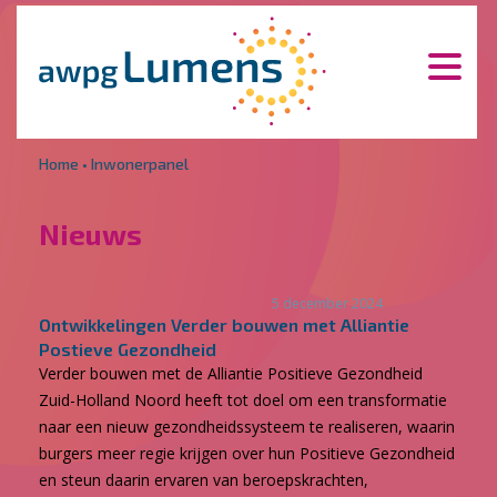
Overslaan en naar de inhoud gaan
Direct naar de hoofdnavigatie
Home
•
Inwonerpanel
Nieuws
5 december 2024
Ontwikkelingen Verder bouwen met Alliantie
Postieve Gezondheid
Verder bouwen met de Alliantie Positieve Gezondheid
Zuid-Holland Noord heeft tot doel om een transformatie
naar een nieuw gezondheidssysteem te realiseren, waarin
burgers meer regie krijgen over hun Positieve Gezondheid
en steun daarin ervaren van beroepskrachten,