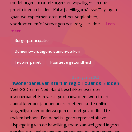
medeburgers, mantelzorgers en vrijwilligers. In drie
proeftuinen in Leiden, Katwijk, Hillegom/Lisse/Teylingen
gaan we experimenteren met het verplaatsen,
voorkomen en/of vervangen van zorg. Het doel ...
Lees
meer
Burgerparticipatie
Domeinoverstijgend samenwerken
Inwonerpanel
Positieve gezondheid
30 augustus 2021
Inwonerpanel van start in regio Hollands Midden
Veel GGD-en in Nederland beschikken over een
inwonerpanel. Een vaste groep inwoners wordt een
aantal keer per jaar benaderd met een korte online
vragenlijst over onderwerpen die met gezondheid te
maken hebben. Een panel is geen representatieve
afspiegeling van de bevolking, maar kan wel goed ingezet
worden om snel meningen, ervaringen en voorkeuren van