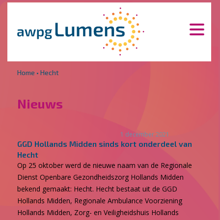
Overslaan en naar de inhoud gaan
Direct naar de hoofdnavigatie
Home
•
Hecht
Nieuws
1 december 2021
GGD Hollands Midden sinds kort onderdeel van
Hecht
Op 25 oktober werd de nieuwe naam van de Regionale
Dienst Openbare Gezondheidszorg Hollands Midden
bekend gemaakt: Hecht. Hecht bestaat uit de GGD
Hollands Midden, Regionale Ambulance Voorziening
Hollands Midden, Zorg- en Veiligheidshuis Hollands