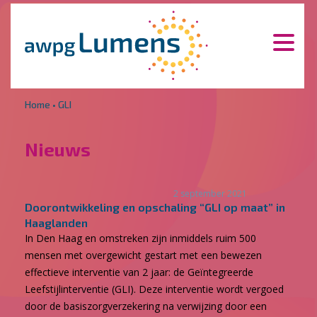
Overslaan en naar de inhoud gaan
Direct naar de hoofdnavigatie
Home
•
GLI
Nieuws
2 september 2021
Doorontwikkeling en opschaling “GLI op maat” in
Haaglanden
In Den Haag en omstreken zijn inmiddels ruim 500
mensen met overgewicht gestart met een bewezen
effectieve interventie van 2 jaar: de Geïntegreerde
Leefstijlinterventie (GLI). Deze interventie wordt vergoed
door de basiszorgverzekering na verwijzing door een