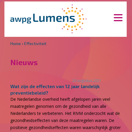
Overslaan en naar de inhoud gaan
Direct naar de hoofdnavigatie
Home
•
Effectiviteit
Nieuws
29 augustus 2021
Wat zijn de effecten van 12 jaar landelijk
preventiebeleid?
De Nederlandse overheid heeft afgelopen jaren veel
maatregelen genomen om de gezondheid van alle
Nederlanders te verbeteren. Het RIVM onderzocht wat de
gezondheidseffecten van deze maatregelen waren. De
positieve gezondheidseffecten waren waarschijnlijk groter